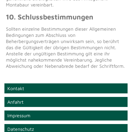
Montabaur vereinbart.
10. Schlussbestimmungen
Sollten einzelne Bestimmungen dieser Allgemeinen
Bedingungen zum Abschluss von
Beherbergungsverträgen unwirksam sein, so berührt
das die Gültigkeit der übrigen Bestimmungen nicht.
Anstelle der ungültigen Bestimmung gilt eine ihr
möglichst nahekommende Vereinbarung. Jegliche
Abweichung oder Nebenabrede bedarf der Schriftform.
Kontakt
Anfahrt
Impressum
Datenschutz