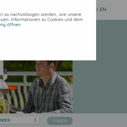
FREIZEIT
&
FEIERN
&
DE
|
EN
KULTUR
TAGUNGEN
ann so nachvollzogen werden, wie unsere
euen. Informationen zu Cookies und dem
ung öffnen