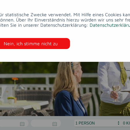
ESSEN
&
WELLNESS
&
HOTEL
ZIMMER
TRINKEN
BEAUTY
für statistische Zwecke verwendet. Mit Hilfe eines Cookies k
nen. Über Ihr Einverständnis hierzu würden wir uns sehr fr
lten Sie in unserer Datenschutzerklärung:
Datenschutzerklär
Nein, ich stimme nicht zu