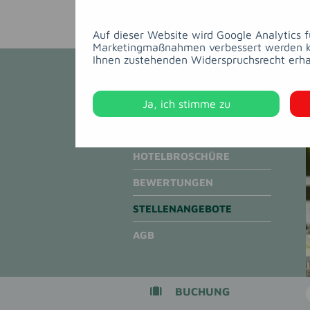
Auf dieser Website wird Google Analytics 
Marketingmaßnahmen verbessert werden kön
Ihnen zustehenden Widerspruchsrecht erha
ANFAHRT
Ja, ich stimme zu
IMPRESSIONEN
HOTELBROSCHÜRE
BEWERTUNGEN
STELLENANGEBOTE
AGB
BUCHUNG