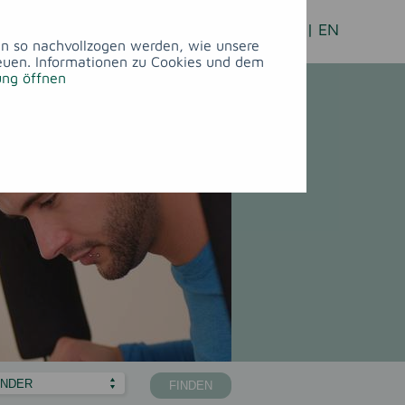
FREIZEIT
&
FEIERN
&
DE
|
EN
KULTUR
TAGUNGEN
ann so nachvollzogen werden, wie unsere
euen. Informationen zu Cookies und dem
ung öffnen