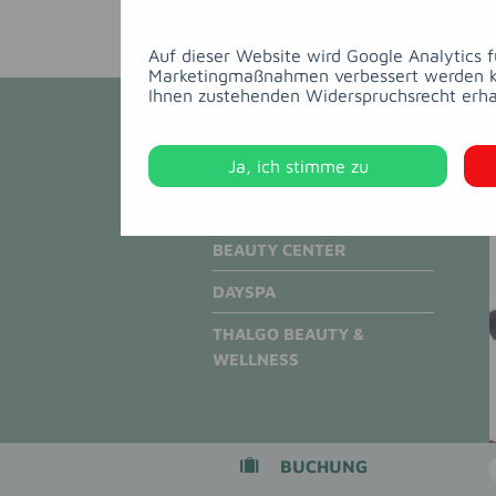
Auf dieser Website wird Google Analytics 
Marketingmaßnahmen verbessert werden kön
Ihnen zustehenden Widerspruchsrecht erha
BADELANDSCHAFT
Ja, ich stimme zu
FITNESS
BEAUTY CENTER
DAYSPA
THALGO BEAUTY &
WELLNESS
BUCHUNG